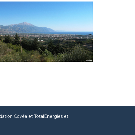
dation Covéa et TotalEnergies et