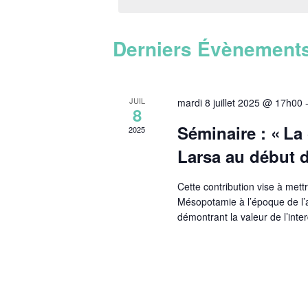
e
c
t
Derniers Évènement
i
o
n
n
JUIL
mardi 8 juillet 2025 @ 17h00
e
8
z
Séminaire : « La
2025
u
n
Larsa au début d
e
d
Cette contribution vise à mett
a
Mésopotamie à l’époque de l’a
t
démontrant la valeur de l’inte
e
.