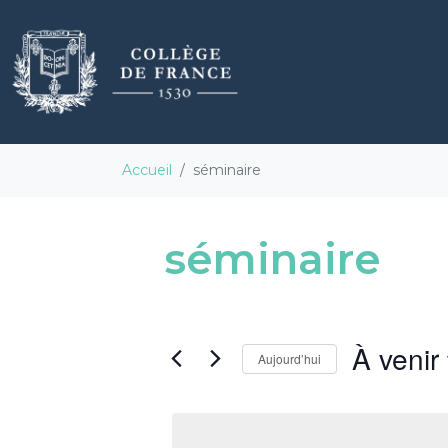
Accueil
séminaire
séminaire
À venir
Aujourd’hui
S
é
l