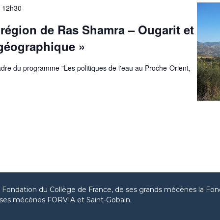
-
12h30
 région de Ras Shamra – Ougarit et
 géographique »
adre du programme "Les politiques de l'eau au Proche-Orient,
la Fondation du Collège de France, de ses grands mécènes la Fon
ses mécènes FORVIA et Saint-Gobain.