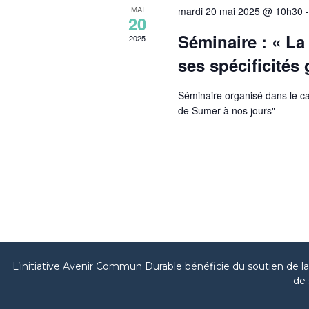
MAI
mardi 20 mai 2025 @ 10h30
20
Séminaire : « La
2025
ses spécificités
Séminaire organisé dans le c
de Sumer à nos jours"
L’initiative Avenir Commun Durable bénéficie du soutien de 
de 