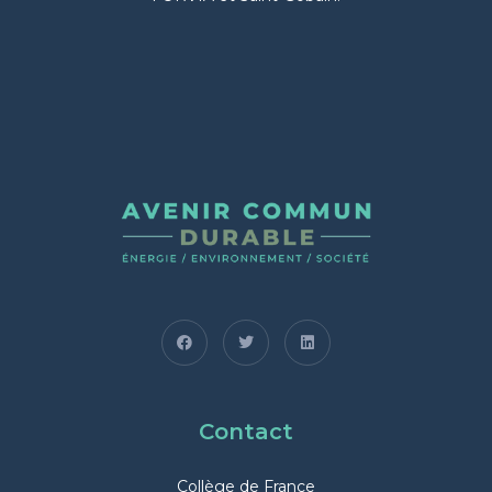
Contact
Collège de France