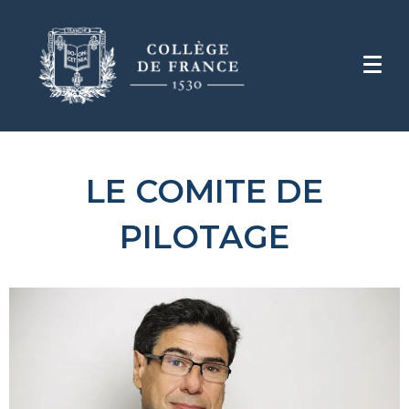
LE COMITE DE
PILOTAGE