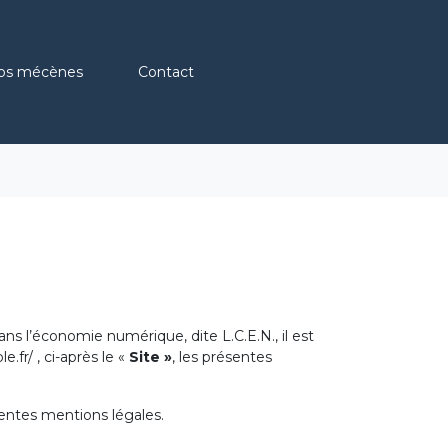
os mécènes
Contact
ns l’économie numérique, dite L.C.E.N., il est
.fr/ , ci-après le «
Site »
, les présentes
ésentes mentions légales.