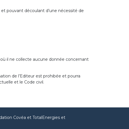
on et pouvant découlant d’une nécessité de
 où il ne collecte aucune donnée concernant
sation de l’Editeur est prohibée et pourra
uelle et le Code civil.
dation Covéa et TotalEnergies et