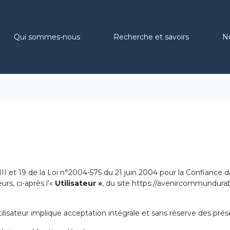
Qui sommes-nous
Recherche et savoirs
N
I et 19 de la Loi n°2004-575 du 21 juin 2004 pour la Confiance da
urs, ci-après l’«
Utilisateur »
, du site https://avenircommundurable
’Utilisateur implique acceptation intégrale et sans réserve des pr