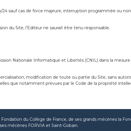
 24h/24 sauf cas de force majeure, interruption programmée ou n
ion du Site, l’Editeur ne saurait être tenu responsable.
ission Nationale Informatique et Libertés (CNIL) dans la mesure
ercialisation, modification de toute ou partie du Site, sans autori
telles que notamment prévues par le Code de la propriété intellect
la Fondation du Collège de France, de ses grands mécènes la Fon
ses mécènes FORVIA et Saint-Gobain.