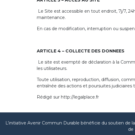
ARTICLE 3 – ACCES AU SITE
Le Site est accessible en tout endroit, 7j/7,
maintenance.
En cas de modification, interruption ou suspens
ARTICLE 4 – COLLECTE DES DONNEES
Le site est exempté de déclaration à la Comm
les utilisateurs.
Toute utilisation, reproduction, diffusion, comm
entraînée des actions et poursuites judiciaires 
Rédigé sur http://legalplace.fr
L’initiative Avenir Commun Durable bénéficie du soutien de 
de 