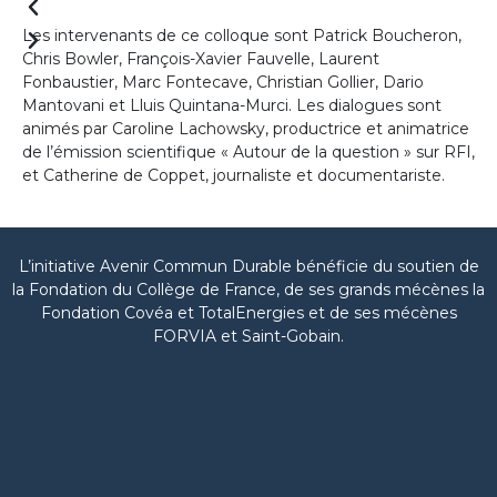
Les intervenants de ce colloque sont Patrick Boucheron,
Chris Bowler, François-Xavier Fauvelle, Laurent
Fonbaustier, Marc Fontecave, Christian Gollier, Dario
Mantovani et Lluis Quintana-Murci. Les dialogues sont
animés par Caroline Lachowsky, productrice et animatrice
de l’émission scientifique « Autour de la question » sur RFI,
et Catherine de Coppet, journaliste et documentariste.
L’initiative Avenir Commun Durable bénéficie du soutien de
la Fondation du Collège de France, de ses grands mécènes la
Fondation Covéa et TotalEnergies et de ses mécènes
FORVIA et Saint-Gobain.