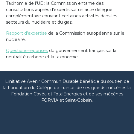
Taxinomie de l’UE : la Commission entame des
consultations auprès d’experts sur un acte délégué
complémentaire couvrant certaines activités dans les
secteurs du nucléaire et du gaz.
Rapport d’expertise
de la Commission européenne sur le
nucléaire.
Questions-réponses
du gouvernement français sur la
neutralité carbone et la taxonomie.
L’initiative Avenir Commun Durable bénéficie du soutien de
la Fondation du Collège de France, de ses grands mécènes la
Fondation Covéa et TotalEnergies et de ses mécènes
FORVIA et Saint-Gobain.