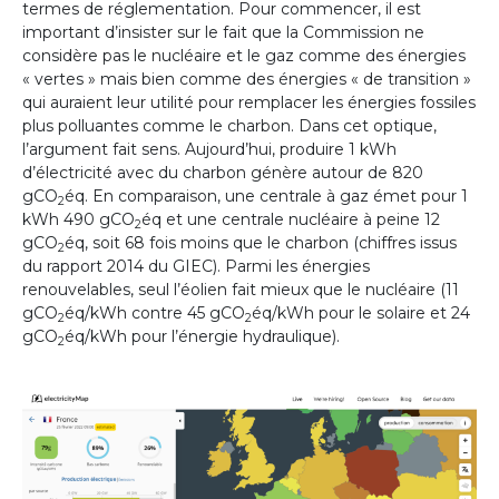
termes de réglementation. Pour commencer, il est
important d’insister sur le fait que la Commission ne
considère pas le nucléaire et le gaz comme des énergies
« vertes » mais bien comme des énergies « de transition »
qui auraient leur utilité pour remplacer les énergies fossiles
plus polluantes comme le charbon. Dans cet optique,
l’argument fait sens. Aujourd’hui, produire 1 kWh
d’électricité avec du charbon génère autour de 820
gCO
éq. En comparaison, une centrale à gaz émet pour 1
2
kWh 490 gCO
éq et une centrale nucléaire à peine 12
2
gCO
éq, soit 68 fois moins que le charbon (chiffres issus
2
du rapport 2014 du GIEC). Parmi les énergies
renouvelables, seul l’éolien fait mieux que le nucléaire (11
gCO
éq/kWh contre 45 gCO
éq/kWh pour le solaire et 24
2
2
gCO
éq/kWh pour l’énergie hydraulique).
2