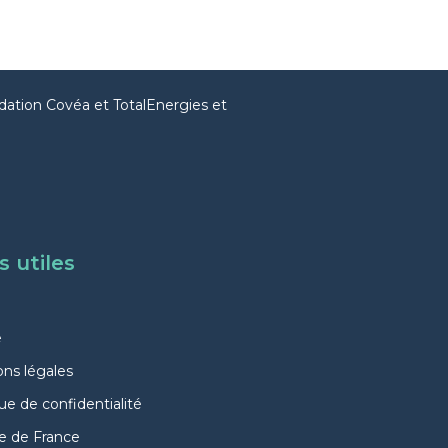
dation Covéa et TotalEnergies et
s utiles
e
ns légales
que de confidentialité
e de France