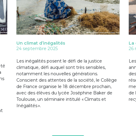
Un climat d’inégalités
La 
24 septembre 2025
26 
Les inégalités posent le défi de la justice
Les
été
climatique, défi auquel sont très sensibles,
ann
a
notamment les nouvelles générations.
des
ns
Conscient des attentes de la société, le Collège
rés
de France organise le 18 décembre prochain,
met
avec des élèves du lycée Joséphine Baker de
de 
Toulouse, un séminaire intitulé « Climats et
rec
Inégalités ».
nt