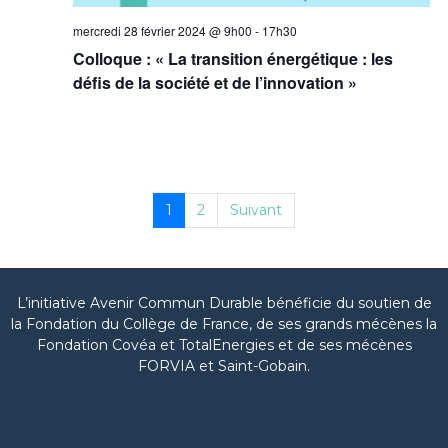
mercredi 28 février 2024 @ 9h00
-
17h30
Colloque : « La transition énergétique : les
défis de la société et de l’innovation »
1
2
Suivant
L’initiative Avenir Commun Durable bénéficie du soutien de
la Fondation du Collège de France, de ses grands mécènes la
Fondation Covéa et TotalEnergies et de ses mécènes
FORVIA et Saint-Gobain.