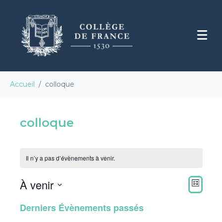
Accueil
colloque
colloque
Il n’y a pas d’évènements à venir.
N
N
À venir
a
a
L
v
v
S
I
i
i
Derniers Évènements passés
S
é
g
g
T
l
a
a