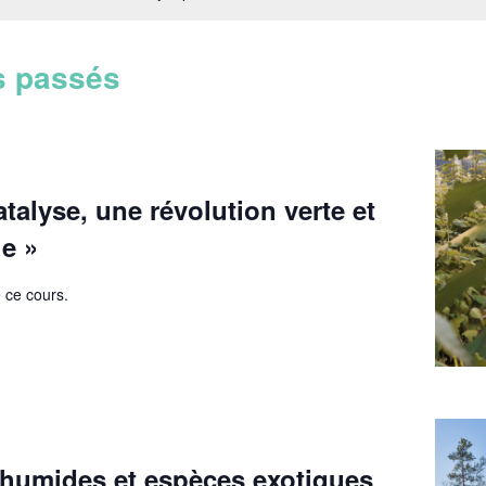
s passés
atalyse, une révolution verte et
e »
 ce cours.
 humides et espèces exotiques