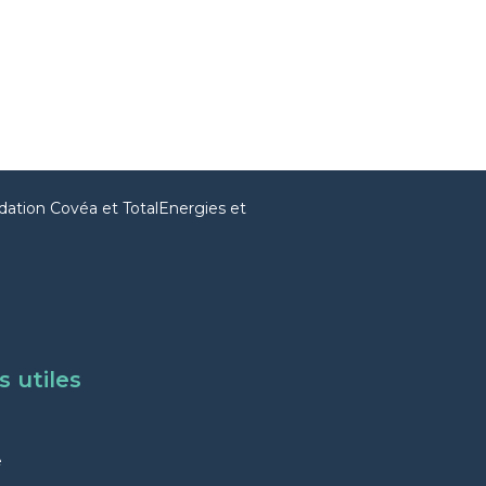
dation Covéa et TotalEnergies et
s utiles
e