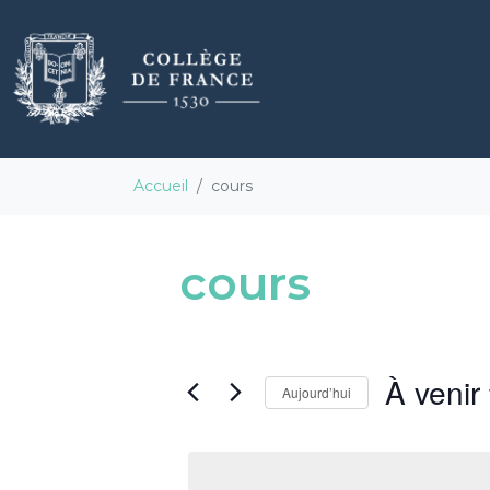
Accueil
cours
cours
À venir
Aujourd’hui
S
é
l