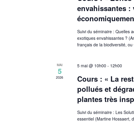
envahissantes : 
économiquement
Suivi du séminaire : Quelles 
exotiques envahissantes ? (Ar
français de la biodiversité, o
MAI
5 mai @ 10h00
-
12h00
5
Cours : « La res
2026
pollués et dégra
plantes très insp
Suivi du séminaire : Les Solut
essentiel (Martine Hossaert, 