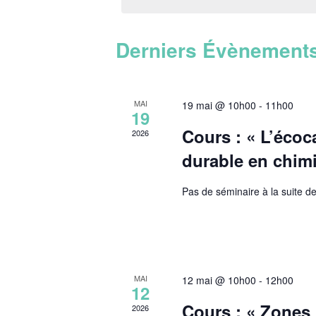
e
c
t
Derniers Évènement
i
o
n
n
MAI
19 mai @ 10h00
-
11h00
e
19
z
Cours : « L’écoc
2026
u
n
durable en chimi
e
d
Pas de séminaire à la suite de
a
t
e
.
MAI
12 mai @ 10h00
-
12h00
12
Cours : « Zones
2026