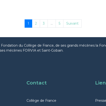
1
2
3
...
5
Suivant
la Fondation du Collège de France, de ses grands mécènes la Fon
ses mécènes FORVIA et Saint-Gobain.
Contact
Lien
Collège de France
Press