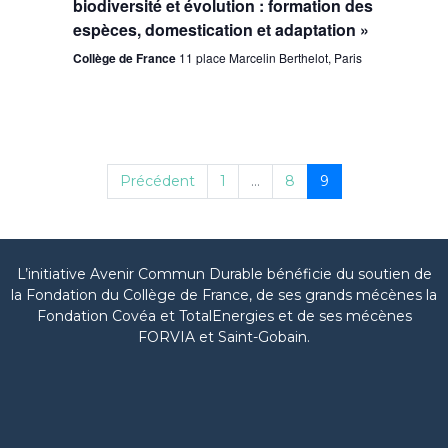
biodiversité et évolution : formation des
espèces, domestication et adaptation »
Collège de France
11 place Marcelin Berthelot, Paris
Précédent
1
...
8
9
L’initiative Avenir Commun Durable bénéficie du soutien de
la Fondation du Collège de France, de ses grands mécènes la
Fondation Covéa et TotalEnergies et de ses mécènes
FORVIA et Saint-Gobain.