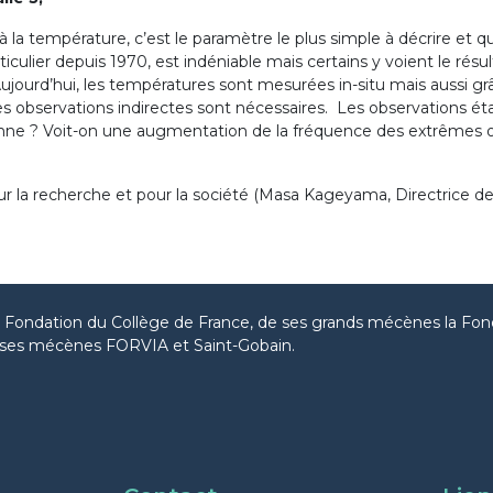
 à la température, c’est le paramètre le plus simple à décrire et 
ticulier depuis 1970, est indéniable mais certains y voient le ré
ourd’hui, les températures sont mesurées in-situ mais aussi grâc
des observations indirectes sont nécessaires. Les observations 
ne ? Voit-on une augmentation de la fréquence des extrêmes 
r la recherche et pour la société (Masa Kageyama, Directrice 
la Fondation du Collège de France, de ses grands mécènes la Fon
ses mécènes FORVIA et Saint-Gobain.