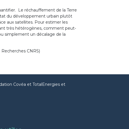
quantifier. Le réchauffement de la Terre
sultat du développement urbain plutôt
e aux satellites. Pour estimer les
étant très hétérogènes, comment peut-
ou simplement un décalage de la
de Recherches CNRS)
dation Covéa et TotalEnergies et