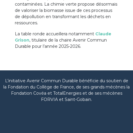
contaminées. La chimie verte propose désormais
de valoriser la biomasse issue de ces processus
de dépollution en transformant les déchets en
ressources.
La table ronde accueillera notamment
Claude
Grison
, titulaire de la chaire Avenir Commun
Durable pour l’année 2025-2026.
L’initiative Avenir Commun Durable bénéficie du soutien de
la Fondation du Collège de France, de ses grands mécènes la
Fondation Covéa et TotalEnergies et de ses mécènes
FORVIA et Saint-Gobain.