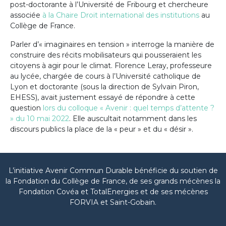
post-doctorante à l’Université de Fribourg et chercheure
associée
à la Chaire Droit international des institutions
au
Collège de France.
Parler d’« imaginaires en tension » interroge la manière de
construire des récits mobilisateurs qui pousseraient les
citoyens à agir pour le climat. Florence Leray, professeure
au lycée, chargée de cours à l’Université catholique de
Lyon et doctorante (sous la direction de Sylvain Piron,
EHESS), avait justement essayé de répondre à cette
question
lors du colloque « Avenir : quel temps d’attente ?
» du 10 mai 2022
. Elle auscultait notamment dans les
discours publics la place de la « peur » et du « désir ».
L’initiative Avenir Commun Durable bénéficie du soutien de
la Fondation du Collège de France, de ses grands mécènes la
Fondation Covéa et TotalEnergies et de ses mécènes
FORVIA et Saint-Gobain.