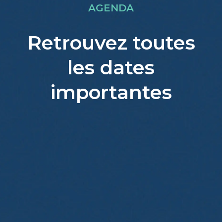
AGENDA
Retrouvez toutes
les dates
importantes
List
of
events
in
Photo
View