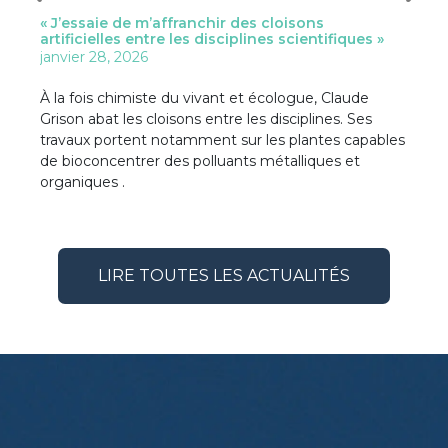
« J’essaie de m’affranchir des cloisons
L’hô
artificielles entre les disciplines scientifiques »
janv
janvier 28, 2026
un
Les 
À la fois chimiste du vivant et écologue, Claude
l’hô
Grison abat les cloisons entre les disciplines. Ses
s
au p
travaux portent notamment sur les plantes capables
Cet 
de bioconcentrer des polluants métalliques et
s’ex
organiques .
LIRE TOUTES LES ACTUALITÉS