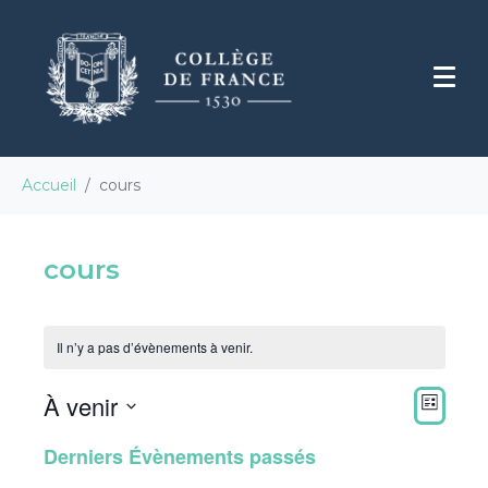
Accueil
cours
cours
Il n’y a pas d’évènements à venir.
N
N
À venir
a
a
L
v
v
S
I
i
i
Derniers Évènements passés
S
é
g
g
T
l
a
a