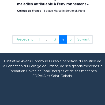
maladies attribuable à l’environnement »
Collège de France
11 place Marcelin Berthelot, Paris
Précédent
1
...
3
4
5
Suivant
L’initiative Avenir Commun Durable bénéficie du soutien de
la Fondation du Collège de France, de ses grands mécènes la
Fondation Covéa et TotalEnergies et de ses mécènes
FORVIA et Saint-Gobain.