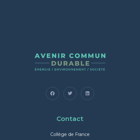
n
e
d
a
t
e
.
Contact
Collège de France