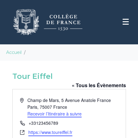
Accueil
Tour Eiffel
« Tous les Évènements
A
Champ de Mars, 5 Avenue Anatole France
d
Paris
,
75007
France
r
Recevoir l’Itinéraire à suivre
e
T
+33123456789
s
é
S
https://www.toureiffel.fr
s
l