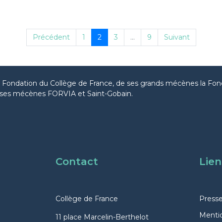
Précédent
1
2
3
...
9
Suivant
la Fondation du Collège de France, de ses grands mécènes la Fon
ses mécènes FORVIA et Saint-Gobain.
Contact
Lien
Collège de France
Press
Mentio
11 place Marcelin-Berthelot