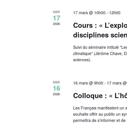
n
n
MAR
17 mars @ 10h00
-
12h00
e
17
z
Cours : « L’explo
2026
u
n
disciplines scien
e
d
Suivi du séminaire intitulé "
a
climatique" (Jérôme Chave, 
t
sciences).
e
.
MAR
16 mars @ 9h00
-
17 mars @
16
Colloque : « L’hô
2026
Les Français manifestent un a
souhaite offrir au public un s
permettra de s’informer et de s