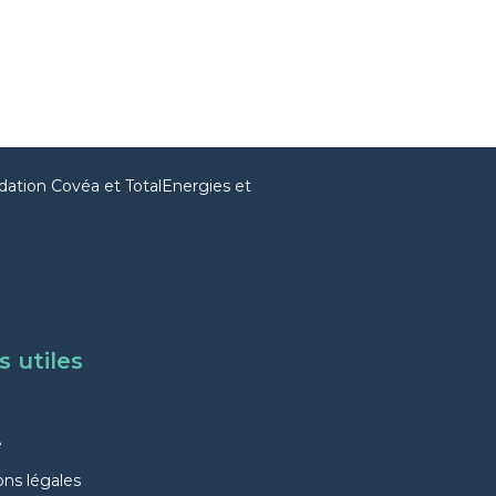
dation Covéa et TotalEnergies et
s utiles
e
ns légales