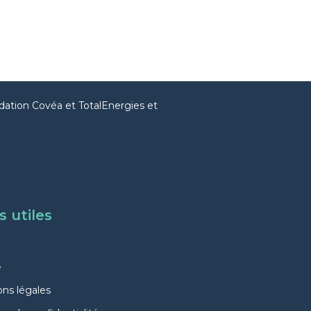
dation Covéa et TotalEnergies et
s utiles
e
ns légales