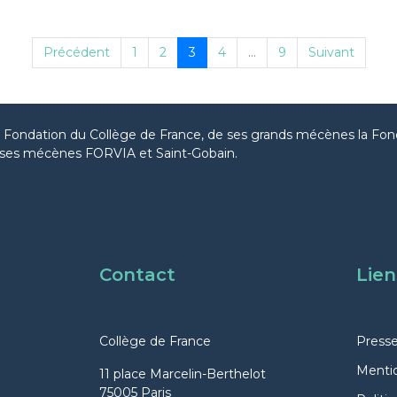
Précédent
1
2
3
4
...
9
Suivant
la Fondation du Collège de France, de ses grands mécènes la Fon
ses mécènes FORVIA et Saint-Gobain.
Contact
Lien
Collège de France
Press
Mentio
11 place Marcelin-Berthelot
75005 Paris