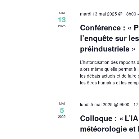
n
n
MAI
mardi 13 mai 2025 @ 18h00
e
13
z
Conférence : « 
2025
u
n
l’enquête sur le
e
préindustriels »
d
a
t
L’historicisation des rapports
e
alors même qu’elle permet à l
.
les débats actuels et de faire
les êtres humains et les comp
MAI
lundi 5 mai 2025 @ 9h00
-
17
5
Colloque : « L’I
2025
météorologie et 