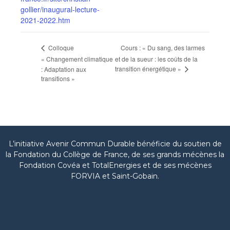
gollier/inaugural-lecture-
2021-2022.htm
Cours : « Du sang, des larmes
Colloque
« Changement climatique
et de la sueur : les coûts de la
transition énergétique »
: Adaptation aux
transitions »
L’initiative Avenir Commun Durable bénéficie du soutien de
la Fondation du Collège de France, de ses grands mécènes la
Fondation Covéa et TotalEnergies et de ses mécènes
FORVIA et Saint-Gobain.